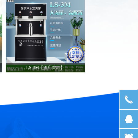
LS-3M【酒店首款】
끅
뀩